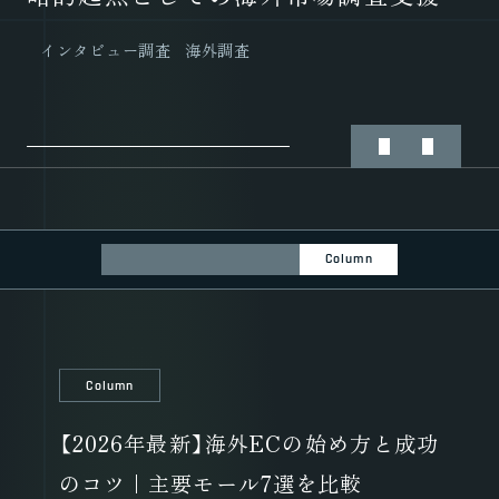
海外市場参入コンサルティング
海外調査
市場調査
インタビュー調査
インタビュー調査
海外調査
海外調査
市場調査
ALL
Case Study
Column
Column
【2026年最新】海外ECの始め方と成功
のコツ｜主要モール7選を比較