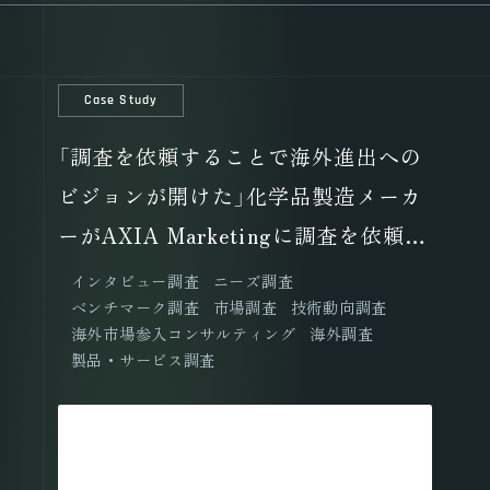
Case Study
「調査を依頼することで海外進出への
ビジョンが開けた」化学品製造メーカ
ーがAXIA Marketingに調査を依頼し
た理由とは？
インタビュー調査
ニーズ調査
ベンチマーク調査
市場調査
技術動向調査
海外市場参入コンサルティング
海外調査
製品・サービス調査