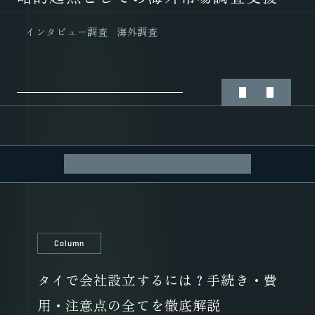
海外市場参入コンサルティング
海外調査
市場調査
インタビュー調査
インタビュー調査
海外調査
海外調査
市場調査
ALL
Case Study
Column
Column
タイで会社設立するには？手続き・費
用・注意点の全てを徹底解説