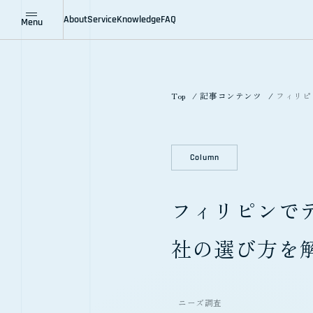
About
Service
Knowledge
FAQ
Menu
Company
Areas
Features
All Knowledge
Industries
Solutions
Case Study
Column
News
企業情報
対応地域
私たちの特徴
全ての記事
対応業界
ソリューション
事例紹介
コラム
ニュース
Top
記事コンテンツ
フィリピ
Column
フィリピンで
社の選び方を
ニーズ調査