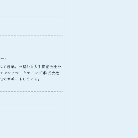
ー。
にて起業。中堅から大手調査会社や
g(アクシアマーケティング)株式会社
力」でサポートしている。