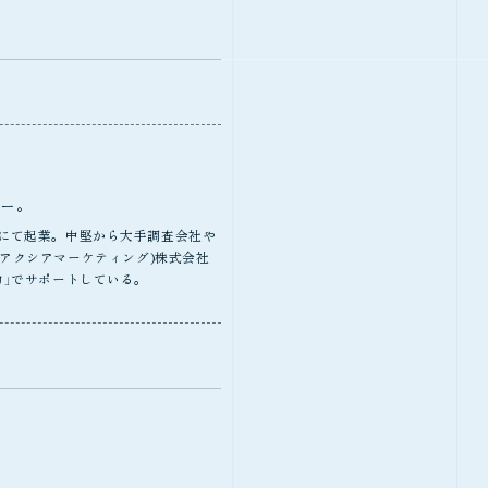
ー。
にて起業。中堅から大手調査会社や
g(アクシアマーケティング)株式会社
力」でサポートしている。