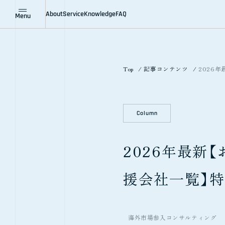
About
Service
Knowledge
FAQ
Menu
Company
Areas
Features
All Knowledge
Industries
Solutions
Case Study
Column
News
企業情報
対応地域
私たちの特徴
全ての記事
対応業界
ソリューション
事例紹介
コラム
ニュース
Top
記事コンテンツ
2026
Column
2026年最新
援会社一覧】
海外市場参入コンサルティング