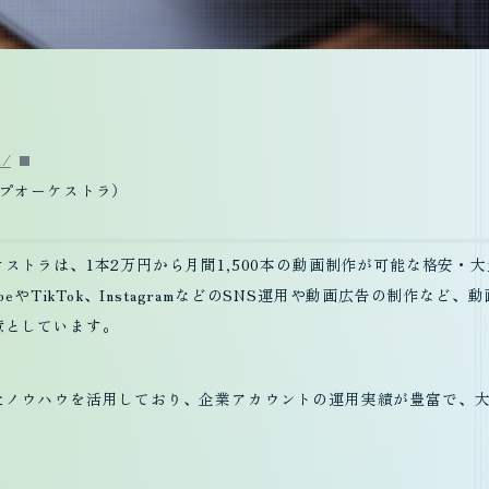
m/
プオーケストラ）
ストラは、1本2万円から月間1,500本の動画制作が可能な格安・
t
us
beやTikTok、InstagramなどのSNS運用や動画広告の制作な
意としています。
たノウハウを活用しており、企業アカウントの運用実績が豊富で、