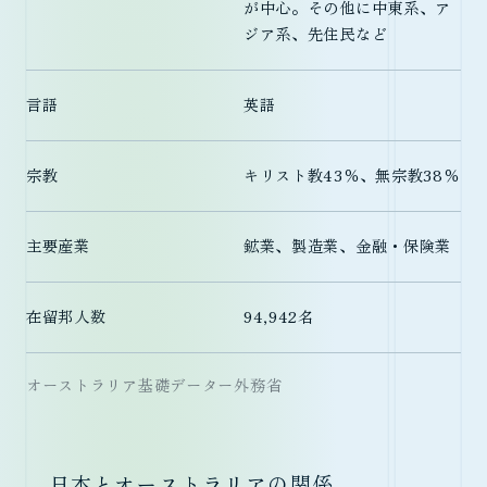
が中心。その他に中東系、ア
ジア系、先住民など
言語
英語
宗教
キリスト教43％、無宗教38％
主要産業
鉱業、製造業、金融・保険業
在留邦人数
94,942名
オーストラリア基礎データー外務省
日本とオーストラリアの関係