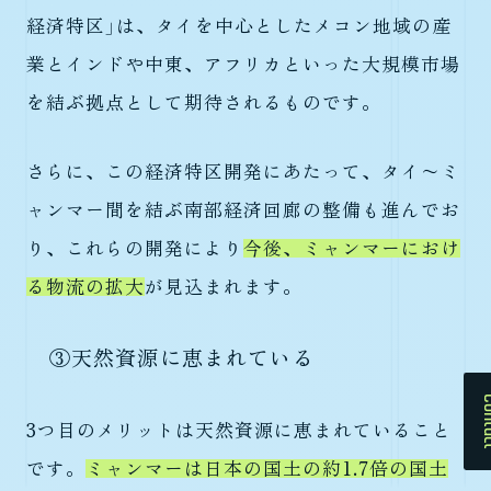
経済特区」は、タイを中心としたメコン地域の産
業とインドや中東、アフリカといった大規模市場
を結ぶ拠点として期待されるものです。
さらに、この経済特区開発にあたって、タイ〜ミ
ャンマー間を結ぶ南部経済回廊の整備も進んでお
り、これらの開発により
今後、ミャンマーにおけ
る物流の拡大
が見込まれます。
③天然資源に恵まれている
Cont
3つ目のメリットは天然資源に恵まれていること
です。
ミャンマーは日本の国土の約1.7倍の国土