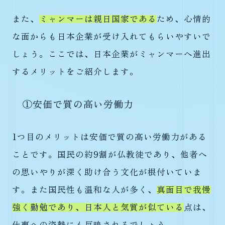
また、
ミャンマーは親日国家である
ため、心情的
な面からも日本企業が受け入れてもらいやすいで
しょう。ここでは、日本企業がミャンマーへ進出
するメリットをご紹介します。
①安価で質の高い労働力
1つ目のメリットは安価で質の高い労働力がある
ことです。国民の約9割が仏教徒であり、他者へ
の思いやりが深く助け合う文化が根付いていま
す。また国民性も温和な人が多く、
真面目で我慢
強く勤勉であり、日本人と気質が似ている
点は、
仕事への姿勢にも反映されるでしょう。